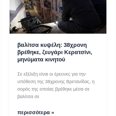
στέλεχος
της
ΝΔ
βαλίτσα κυψέλη: 38χρονη
βρέθηκε, ζευγάρι Κερατσίνι,
μηνύματα κινητού
Σε εξέλιξη είναι οι έρευνες για την
υπόθεση της 38χρονης Βρετανίδας, η
σορός της οποίας βρέθηκε μέσα σε
βαλίτσα σε
βαλίτσα
περισσότερα »