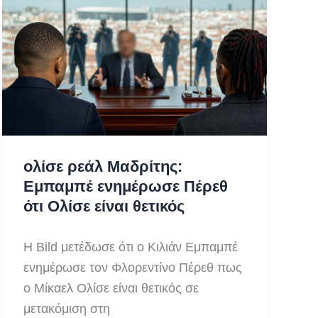
παγιδεύτηκε
στον
πόλεμο
που
κήρυξε
ολίσε ρεάλ Μαδρίτης:
Εμπαμπέ ενημέρωσε Πέρεθ
ότι Ολίσε είναι θετικός
Η Bild μετέδωσε ότι ο Κιλιάν Εμπαμπέ
ενημέρωσε τον Φλορεντίνο Πέρεθ πως
ο Μίκαελ Ολίσε είναι θετικός σε
μετακόμιση στη