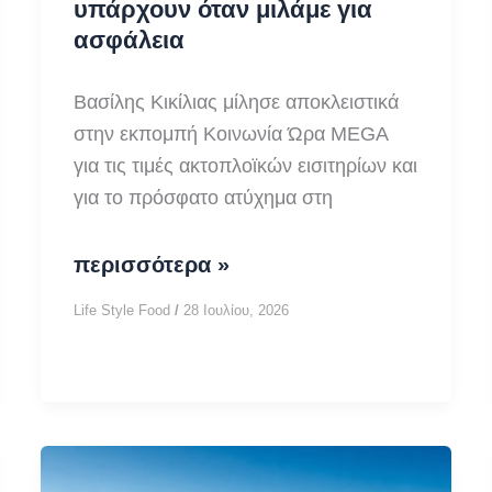
υπάρχουν όταν μιλάμε για
ασφάλεια
Βασίλης Κικίλιας μίλησε αποκλειστικά
στην εκπομπή Κοινωνία Ώρα MEGA
για τις τιμές ακτοπλοϊκών εισιτηρίων και
για το πρόσφατο ατύχημα στη
Κικίλιας:
περισσότερα »
Εκπτώσεις
Life Style Food
/
28 Ιουλίου, 2026
δεν
υπάρχουν
όταν
μιλάμε
για