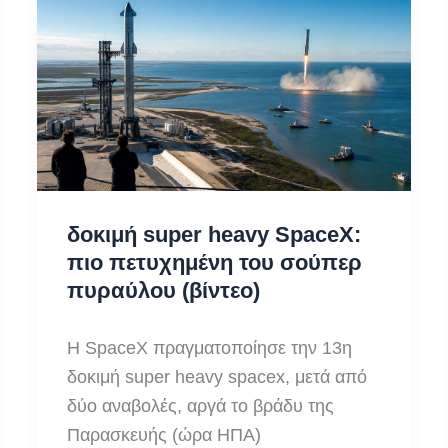
ασφάλεια
δοκιμή super heavy SpaceX:
πιο πετυχημένη του σούπερ
πυραύλου (βίντεο)
Η SpaceX πραγματοποίησε την 13η
δοκιμή super heavy spacex, μετά από
δύο αναβολές, αργά το βράδυ της
Παρασκευής (ώρα ΗΠΑ)