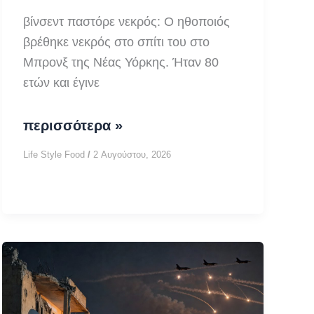
βίνσεντ παστόρε νεκρός: Ο ηθοποιός
βρέθηκε νεκρός στο σπίτι του στο
Μπρονξ της Νέας Υόρκης. Ήταν 80
ετών και έγινε
βίνσεντ
περισσότερα »
παστόρε
Life Style Food
/
2 Αυγούστου, 2026
νεκρός:
80
ετών
ο
πρωταγωνιστής
των
The