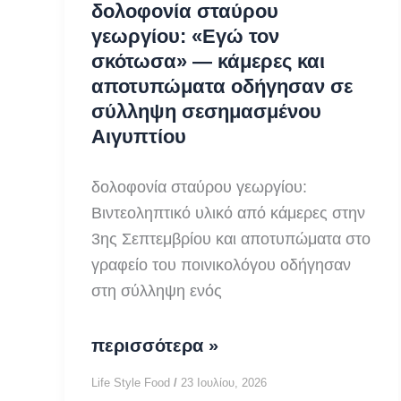
δολοφονία σταύρου
γεωργίου: «Εγώ τον
σκότωσα» — κάμερες και
αποτυπώματα οδήγησαν σε
σύλληψη σεσημασμένου
Αιγυπτίου
δολοφονία σταύρου γεωργίου:
Βιντεοληπτικό υλικό από κάμερες στην
3ης Σεπτεμβρίου και αποτυπώματα στο
γραφείο του ποινικολόγου οδήγησαν
στη σύλληψη ενός
δολοφονία
περισσότερα »
σταύρου
Life Style Food
/
23 Ιουλίου, 2026