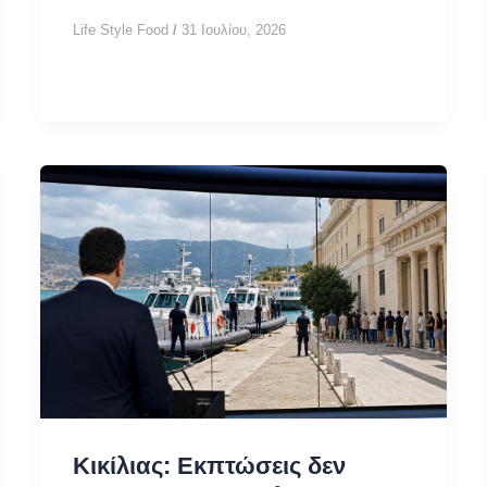
κυψέλη:
Life Style Food
/
31 Ιουλίου, 2026
38χρονη
βρέθηκε,
ζευγάρι
Κερατσίνι,
μηνύματα
κινητού
Κικίλιας: Εκπτώσεις δεν