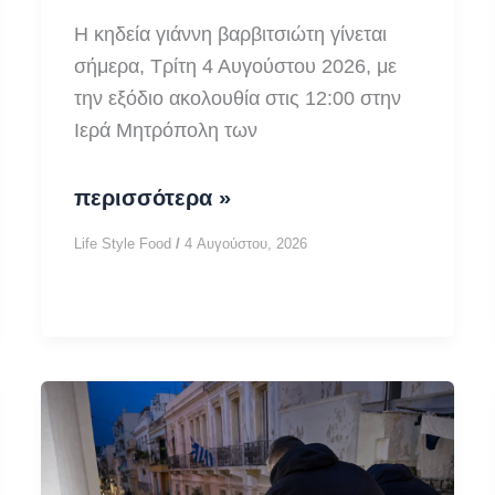
Η κηδεία γιάννη βαρβιτσιώτη γίνεται
σήμερα, Τρίτη 4 Αυγούστου 2026, με
την εξόδιο ακολουθία στις 12:00 στην
Ιερά Μητρόπολη των
Κηδεία
περισσότερα »
Γιάννη
Life Style Food
/
4 Αυγούστου, 2026
Βαρβιτσιώτη:
Σήμερα
το
τελευταίο
αντίο
στο
ιστορικό