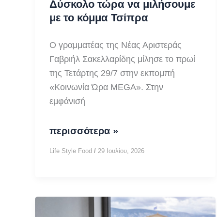
Δύσκολο τώρα να μιλήσουμε
με το κόμμα Τσίπρα
Ο γραμματέας της Νέας Αριστεράς
Γαβριήλ Σακελλαρίδης μίλησε το πρωί
της Τετάρτης 29/7 στην εκπομπή
«Κοινωνία Ώρα MEGA». Στην
εμφάνισή
Σακελλαρίδης
περισσότερα »
στο
Life Style Food
/
29 Ιουλίου, 2026
MEGA:
Δύσκολο
τώρα
να