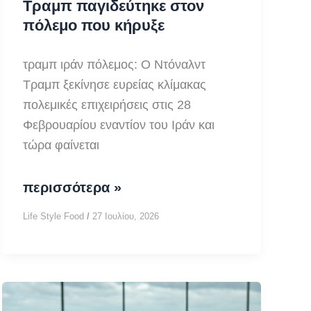
Τραμπ παγιδεύτηκε στον
πόλεμο που κήρυξε
τραμπ ιράν πόλεμος: Ο Ντόναλντ
Τραμπ ξεκίνησε ευρείας κλίμακας
πολεμικές επιχειρήσεις στις 28
Φεβρουαρίου εναντίον του Ιράν και
τώρα φαίνεται
τραμπ
περισσότερα »
ιράν
Life Style Food
/
27 Ιουλίου, 2026
πόλεμος:
γιατί
ο
Τραμπ