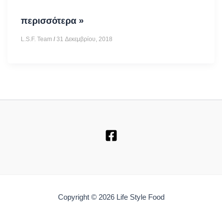
Συνταγή
περισσότερα »
για
L.S.F. Team
/
31 Δεκεμβρίου, 2018
ντολμαδάκια
γιαλαντζί.
5
μερίδες
Copyright © 2026 Life Style Food