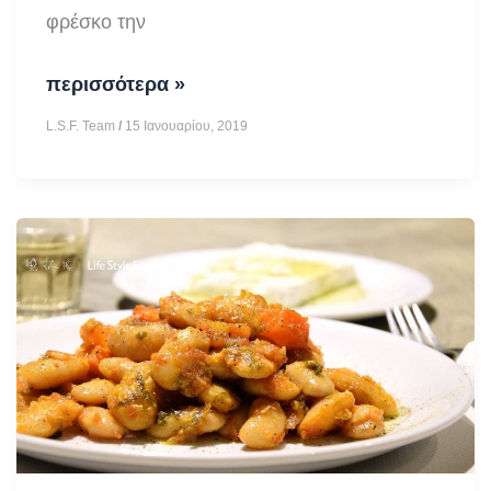
φρέσκο την
Αρακάς
περισσότερα »
λαδερός
L.S.F. Team
/
15 Ιανουαρίου, 2019
με
άνηθο
και
καρότο