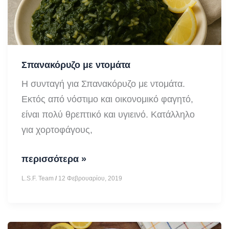
Σπανακόρυζο με ντομάτα
Η συνταγή για Σπανακόρυζο με ντομάτα.
Εκτός από νόστιμo και οικονομικό φαγητό,
είναι πολύ θρεπτικό και υγιεινό. Κατάλληλο
για χορτοφάγους,
Σπανακόρυζο
περισσότερα »
με
L.S.F. Team
/
12 Φεβρουαρίου, 2019
ντομάτα