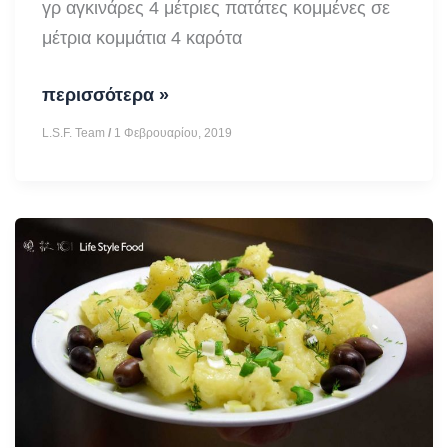
γρ αγκινάρες 4 μέτριες πατάτες κομμένες σε
μέτρια κομμάτια 4 καρότα
Αγκινάρες
περισσότερα »
αλά
L.S.F. Team
/
1 Φεβρουαρίου, 2019
πολίτα
με
άνηθο