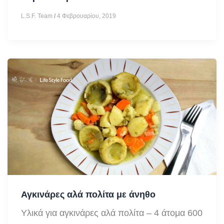
με
L.S.F. Team
/
4 Φεβρουαρίου, 2019
σελινόριζα
και
σέλερι
Αγκινάρες αλά πολίτα με άνηθο
Υλικά για αγκινάρες αλά πολίτα – 4 άτομα 600