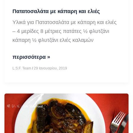
Πατατοσαλάτα με κάπαρη και ελιές
Υλικά για Πατατοσαλάτα με κάπαρη και ελιές
– 4 μερίδες 8 μέτριες πατάτες ½ φλυτζάνι
κάπαρη ½ φλυτζάνι ελιές καλαμών
Πατατοσαλάτα
περισσότερα »
με
L.S.F. Team
/
29 Ιανουαρίου, 2019
κάπαρη
και
ελιές