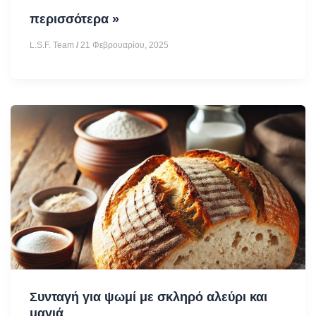
Μακαρόνια
περισσότερα »
με
L.S.F. Team
/
21 Φεβρουαρίου, 2025
σάλτσα
ντομάτας,
κρεμμύδι
και
σκόρδο
(Vegan)
Συνταγή για ψωμί με σκληρό αλεύρι και
μαγιά