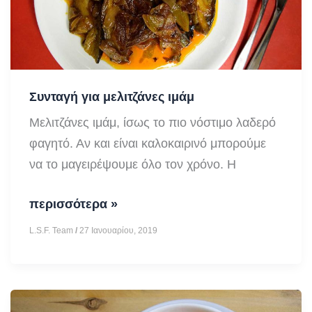
Συνταγή για μελιτζάνες ιμάμ
Μελιτζάνες ιμάμ, ίσως το πιο νόστιμο λαδερό
φαγητό. Αν και είναι καλοκαιρινό μπορούμε
να το μαγειρέψουμε όλο τον χρόνο. Η
Συνταγή
περισσότερα »
για
L.S.F. Team
/
27 Ιανουαρίου, 2019
μελιτζάνες
ιμάμ