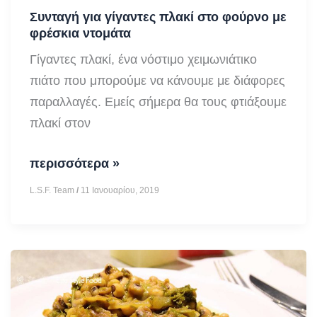
Συνταγή για γίγαντες πλακί στο φούρνο με
φρέσκια ντομάτα
Γίγαντες πλακί, ένα νόστιμο χειμωνιάτικο
πιάτο που μπορούμε να κάνουμε με διάφορες
παραλλαγές. Εμείς σήμερα θα τους φτιάξουμε
πλακί στον
Συνταγή
περισσότερα »
για
L.S.F. Team
/
11 Ιανουαρίου, 2019
γίγαντες
πλακί
στο
φούρνο
με
φρέσκια