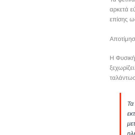
αρκετά ε
επίσης ω
Αποτίμησ
Η Φυσική 
ξεχωρίζε
ταλάντωσ
Τα
εκ
με
ηλ