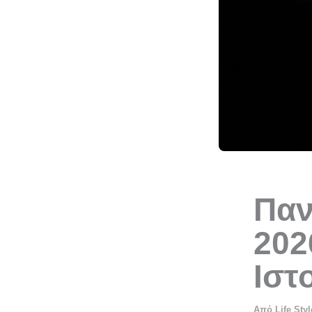
Παν
202
Ιστ
Από
Life Sty