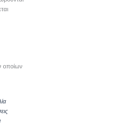
ται
ν οποίων
λία
εις
ι