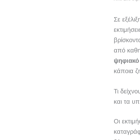
Σε εξέλιξ
εκτιμήσει
βρίσκοντ
από καθη
ψηφιακ
κάποια ζ
Τι δείχνο
και τα υ
Οι εκτιμή
καταγράφ