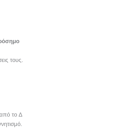
ρόσημο
εις τους.
 από το Δ
γνητισμό.