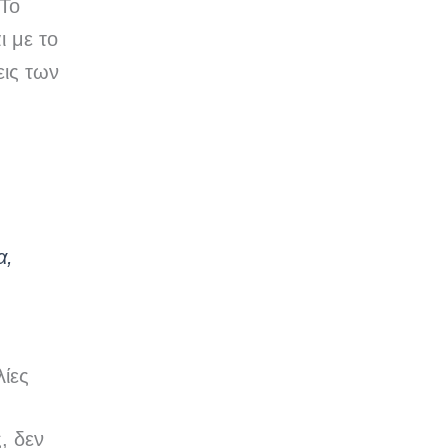
 Το
 με το
εις των
α,
ίες
, δεν