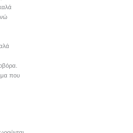
 καλά
ενώ
καλά
οβόρα.
έμα που
εωρούνται