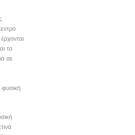
ς
κεντρο
 έρχονται
αι το
ρα σε
α φυσική
υσική
τινά