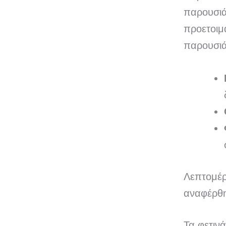
παρουσιάζ
προετοιμ
παρουσιά
Λεπτομέρ
αναφέρθ
Τα φετιν