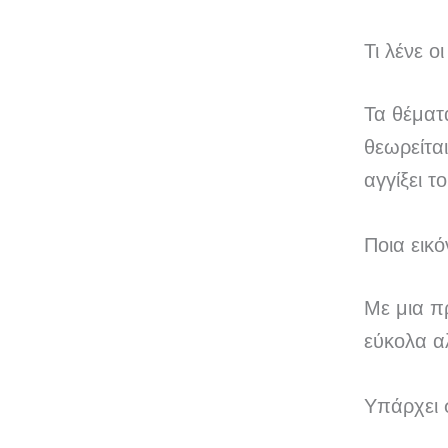
Τι λένε οι
Τα θέματα
θεωρείτα
αγγίξει τ
Ποια εικό
Με μια π
εύκολα α
Υπάρχει 