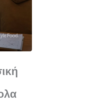
σική
ολα