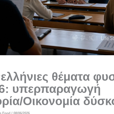
ελλήνιες θέματα φυ
6: υπερπαραγωγή
ορία/Οικονομία δύσκ
le Food
/
08/06/2026