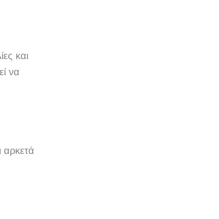
ίες και
εί να
ι αρκετά