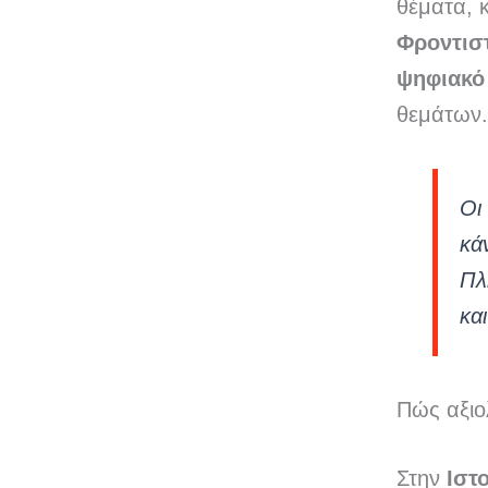
θέματα, κ
Φροντισ
ψηφιακ
θεμάτων.
Οι
κά
Πλ
κα
Πώς αξιο
Στην
Ιστ