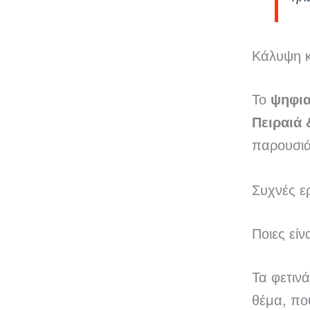
Κάλυψη κ
Το
ψηφι
Πειραιά
παρουσιάζ
Συχνές ε
Ποιες είν
Τα φετινά
θέμα, πο